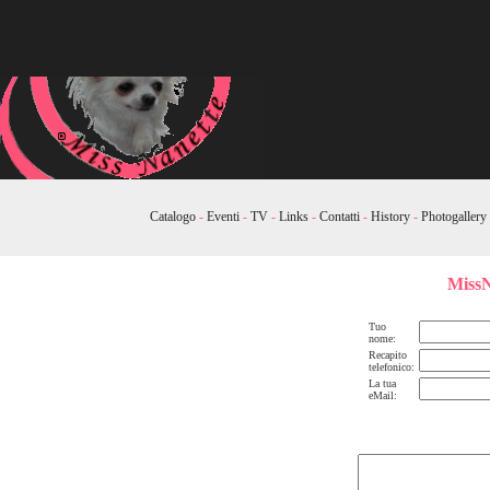
Catalogo
-
Eventi
-
TV
-
Links
-
Contatti
-
History
-
Photogallery
MissN
Tuo
nome:
Recapito
telefonico:
La tua
eMail: