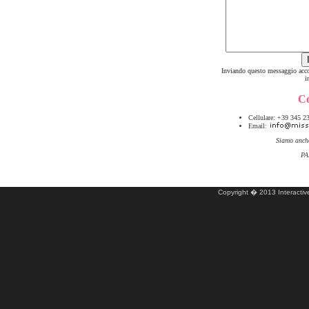
Inviando questo messaggio accon
i
Co
Cellulare: +39 345 2
Email:
Siamo anc
PA
Copyright � 2013 Interactive